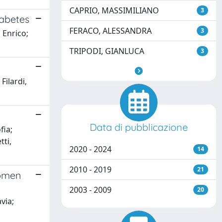
CAPRIO, MASSIMILIANO
3
iabetes
FERACO, ALESSANDRA
3
, Enrico;
TRIPODI, GIANLUCA
3
Filardi,
Data di pubblicazione
fia;
tti,
2020 - 2024
14
2010 - 2019
21
women
2003 - 2009
20
avia;