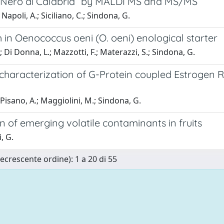
o Nero di Calabria” by MALDI MS and MS/MS
 Napoli, A.; Siciliano, C.; Sindona, G.
n Oenococcus oeni (O. oeni) enological starter
.; Di Donna, L.; Mazzotti, F.; Materazzi, S.; Sindona, G.
 characterization of G-Protein coupled Estrogen 
; Pisano, A.; Maggiolini, M.; Sindona, G.
of emerging volatile contaminants in fruits
, G.
Decrescente ordine): 1 a 20 di 55