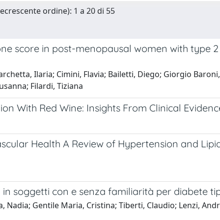
Decrescente ordine): 1 a 20 di 55
bone score in post-menopausal women with type 2
archetta, Ilaria; Cimini, Flavia; Bailetti, Diego; Giorgio Baron
sanna; Filardi, Tiziana
on With Red Wine: Insights From Clinical Evidenc
cular Health A Review of Hypertension and Lipid
n soggetti con e senza familiarità per diabete ti
a, Nadia; Gentile Maria, Cristina; Tiberti, Claudio; Lenzi, And