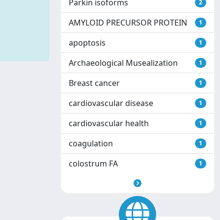
Parkin isoforms
2
AMYLOID PRECURSOR PROTEIN
1
apoptosis
1
Archaeological Musealization
1
Breast cancer
1
cardiovascular disease
1
cardiovascular health
1
coagulation
1
colostrum FA
1