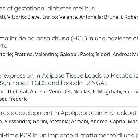
 of gestational diabetes mellitus
ti, Vittorio; Bleve, Enrico; Valente, Antonella; Brunelli, Rober
ema ibrido ad ansa chiusa (HCL) in una paziente a
rto
ttorio; Frattina, Valentina; Galoppi, Paola; Isidori, Andrea; 
erexpression in Adipose Tissue Leads to Metaboli
 Synthase PTGDS and lipocalin-2 NGAL
en Dinh Cat, Aurelie; Venteclef, Nicolas; El Mogrhabi, Soum
ser, Frederic
lerosis development in Apolipoprotein E Knockout
, Alessandra; Gorini, Stefania; Armani, Andrea; Caprio, Mas
l-time PCR in un impianto di trattamento di una 