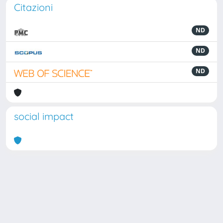
Citazioni
ND
ND
ND
social impact
Powered by
IRIS
-
about IRIS
-