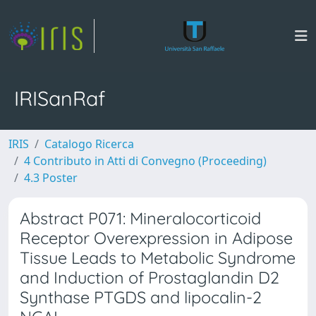
IRISanRaf
IRIS
Catalogo Ricerca
4 Contributo in Atti di Convegno (Proceeding)
4.3 Poster
Abstract P071: Mineralocorticoid
Receptor Overexpression in Adipose
Tissue Leads to Metabolic Syndrome
and Induction of Prostaglandin D2
Synthase PTGDS and lipocalin-2