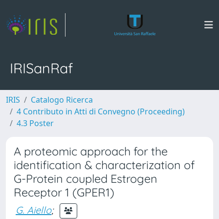
IRISanRaf
IRIS
Catalogo Ricerca
4 Contributo in Atti di Convegno (Proceeding)
4.3 Poster
A proteomic approach for the
identification & characterization of
G-Protein coupled Estrogen
Receptor 1 (GPER1)
G. Aiello
;