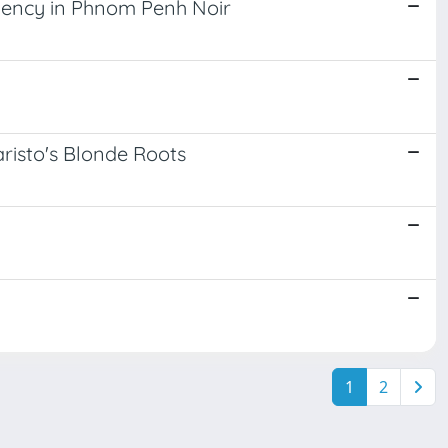
gency in Phnom Penh Noir
aristo's Blonde Roots
1
2