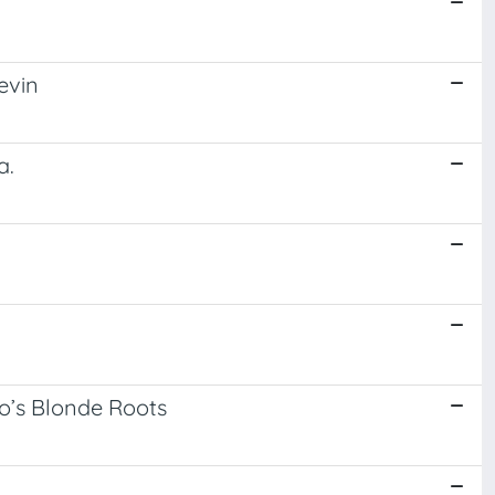
evin
a.
to’s Blonde Roots