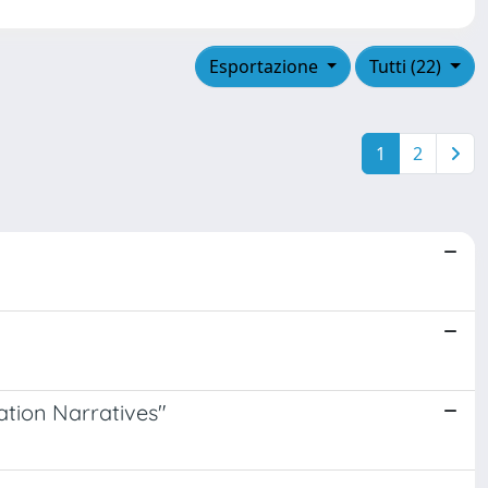
Esportazione
Tutti (22)
1
2
ation Narratives"