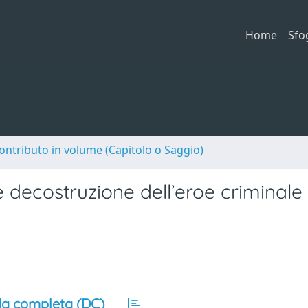
Home
Sfo
ontributo in volume (Capitolo o Saggio)
e decostruzione dell’eroe criminale
a completa (DC)