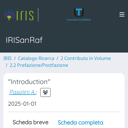
IRISanRaf
IRIS
Catalogo Ricerca
2 Contributo in Volume
2.2 Prefazione/Postfazione
"Introduction"
Pasolini A.
;
2025-01-01
Scheda breve
Scheda completa