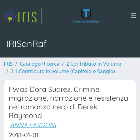
IRISanRaf
IRIS
Catalogo Ricerca
2 Contributo in Volume
2.1 Contributo in volume (Capitolo o Saggio)
I Was Dora Suarez. Crimine,
migrazione, narrazione e resistenza
nel romanzo nero di Derek
Raymond
ANNA PASOLINI
2018-01-01