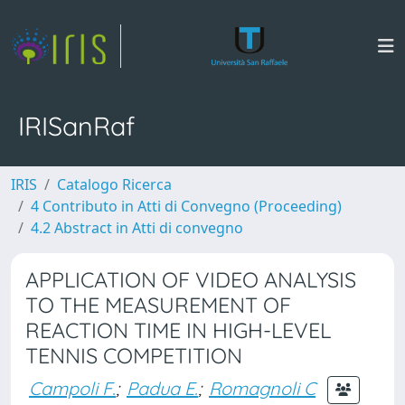
IRISanRaf
IRIS
Catalogo Ricerca
4 Contributo in Atti di Convegno (Proceeding)
4.2 Abstract in Atti di convegno
APPLICATION OF VIDEO ANALYSIS
TO THE MEASUREMENT OF
REACTION TIME IN HIGH-LEVEL
TENNIS COMPETITION
Campoli F.
;
Padua E.
;
Romagnoli C