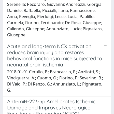
Serenella; Pecoraro, Giovanni; Andreozzi, Giorgia;
Daniele, Raffaella; Piccialli, Ilaria; Pannaccione,
Anna; Reveglia, Pierluigi; Lecce, Lucia; Paolillo,
Carmela; Fiorino, Ferdinando; De Rosa, Giuseppe;
Caliendo, Giuseppe; Annunziato, Lucio; Pignataro,
Giuseppe
Acute and long-term NCX activation
reduces brain injury and restores
behavioral functions in mice subjected to
neonatal brain ischemia
2018-01-01 Cerullo, P.; Brancaccio, P.; Anzilotti, S.;
Vinciguerra, A.; Cuomo, O.; Fiorino, F.; Severino, B.;
Di Vaio, P.; Di Renzo, G.; Annunziato, L.; Pignataro,
G.
Anti-miR-223-5p Ameliorates Ischemic
Damage and Improves Neurological
Function by Preventing NCKX2