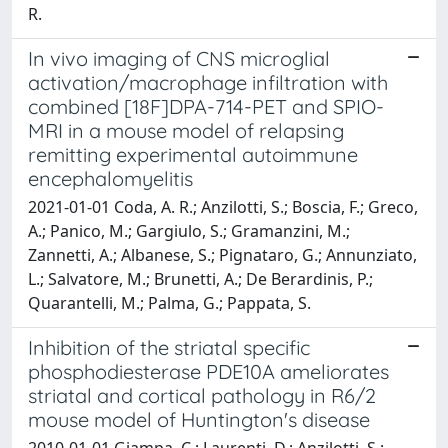
R.
In vivo imaging of CNS microglial
activation/macrophage infiltration with
combined [18F]DPA-714-PET and SPIO-
MRI in a mouse model of relapsing
remitting experimental autoimmune
encephalomyelitis
2021-01-01 Coda, A. R.; Anzilotti, S.; Boscia, F.; Greco,
A.; Panico, M.; Gargiulo, S.; Gramanzini, M.;
Zannetti, A.; Albanese, S.; Pignataro, G.; Annunziato,
L.; Salvatore, M.; Brunetti, A.; De Berardinis, P.;
Quarantelli, M.; Palma, G.; Pappata, S.
Inhibition of the striatal specific
phosphodiesterase PDE10A ameliorates
striatal and cortical pathology in R6/2
mouse model of Huntington's disease
2010-01-01 Giampa, C.; Laurenti, D.; Anzilotti, S.;