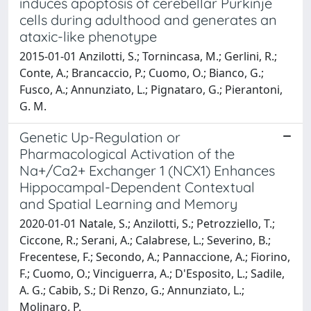
induces apoptosis of cerebellar Purkinje
cells during adulthood and generates an
ataxic-like phenotype
2015-01-01 Anzilotti, S.; Tornincasa, M.; Gerlini, R.;
Conte, A.; Brancaccio, P.; Cuomo, O.; Bianco, G.;
Fusco, A.; Annunziato, L.; Pignataro, G.; Pierantoni,
G. M.
Genetic Up-Regulation or
Pharmacological Activation of the
Na+/Ca2+ Exchanger 1 (NCX1) Enhances
Hippocampal-Dependent Contextual
and Spatial Learning and Memory
2020-01-01 Natale, S.; Anzilotti, S.; Petrozziello, T.;
Ciccone, R.; Serani, A.; Calabrese, L.; Severino, B.;
Frecentese, F.; Secondo, A.; Pannaccione, A.; Fiorino,
F.; Cuomo, O.; Vinciguerra, A.; D'Esposito, L.; Sadile,
A. G.; Cabib, S.; Di Renzo, G.; Annunziato, L.;
Molinaro, P.