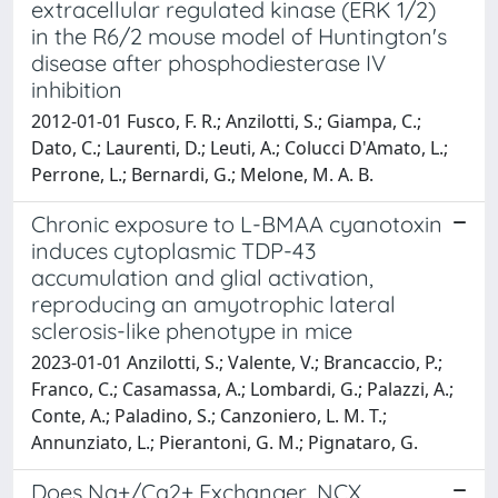
extracellular regulated kinase (ERK 1/2)
in the R6/2 mouse model of Huntington's
disease after phosphodiesterase IV
inhibition
2012-01-01 Fusco, F. R.; Anzilotti, S.; Giampa, C.;
Dato, C.; Laurenti, D.; Leuti, A.; Colucci D'Amato, L.;
Perrone, L.; Bernardi, G.; Melone, M. A. B.
Chronic exposure to L-BMAA cyanotoxin
induces cytoplasmic TDP-43
accumulation and glial activation,
reproducing an amyotrophic lateral
sclerosis-like phenotype in mice
2023-01-01 Anzilotti, S.; Valente, V.; Brancaccio, P.;
Franco, C.; Casamassa, A.; Lombardi, G.; Palazzi, A.;
Conte, A.; Paladino, S.; Canzoniero, L. M. T.;
Annunziato, L.; Pierantoni, G. M.; Pignataro, G.
Does Na+/Ca2+ Exchanger, NCX,