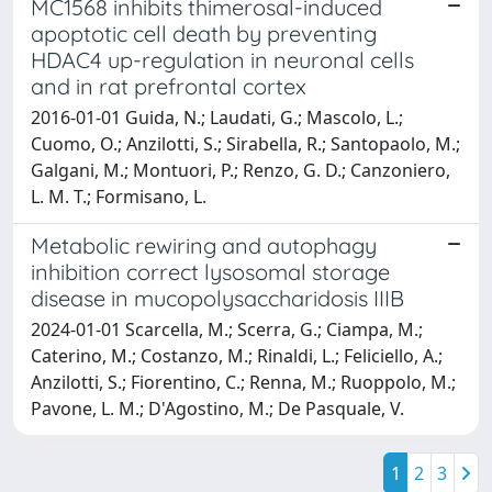
MC1568 inhibits thimerosal-induced
apoptotic cell death by preventing
HDAC4 up-regulation in neuronal cells
and in rat prefrontal cortex
2016-01-01 Guida, N.; Laudati, G.; Mascolo, L.;
Cuomo, O.; Anzilotti, S.; Sirabella, R.; Santopaolo, M.;
Galgani, M.; Montuori, P.; Renzo, G. D.; Canzoniero,
L. M. T.; Formisano, L.
Metabolic rewiring and autophagy
inhibition correct lysosomal storage
disease in mucopolysaccharidosis IIIB
2024-01-01 Scarcella, M.; Scerra, G.; Ciampa, M.;
Caterino, M.; Costanzo, M.; Rinaldi, L.; Feliciello, A.;
Anzilotti, S.; Fiorentino, C.; Renna, M.; Ruoppolo, M.;
Pavone, L. M.; D'Agostino, M.; De Pasquale, V.
1
2
3