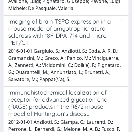
Avallone, Luigi; Pignataro, Giuseppe; Pavone, Luigi
Michele; De Pasquale, Valeria
Imaging of brain TSPO expression in a
mouse model of amyotrophic lateral
sclerosis with 18F-DPA-714 and micro-
PET/CT
2016-01-01 Gargiulo, S.; Anzilotti, S.; Coda, A. R. D.;
Gramanzini, M.; Greco, A.; Panico, M.; Vinciguerra,
A.; Zannetti, A.; Vicidomini, C.; Doll('e), F.; Pignataro,
G.; Quarantelli, M.; Annunziato, L.; Brunetti, A.;
Salvatore, M.; Pappat(\`a), S.
Immunohistochemical localization of
receptor for advanced glycation end
(RAGE) products in the R6/2 mouse
model of Huntington's disease
2012-01-01 Anzilotti, S.; Giampa, C.; Laurenti, D.;
Perrone, L.; Bernardi, G.; Melone, M. A. B.; Fusco, F.