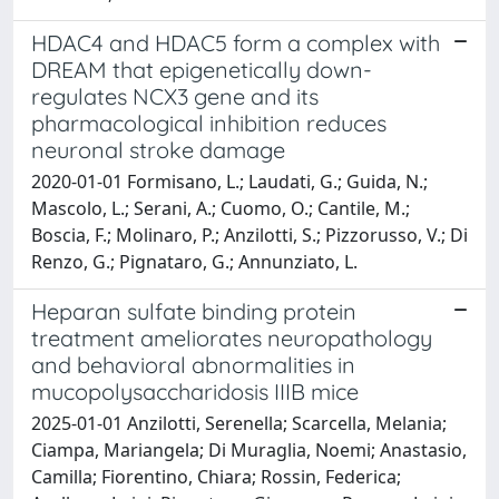
HDAC4 and HDAC5 form a complex with
DREAM that epigenetically down-
regulates NCX3 gene and its
pharmacological inhibition reduces
neuronal stroke damage
2020-01-01 Formisano, L.; Laudati, G.; Guida, N.;
Mascolo, L.; Serani, A.; Cuomo, O.; Cantile, M.;
Boscia, F.; Molinaro, P.; Anzilotti, S.; Pizzorusso, V.; Di
Renzo, G.; Pignataro, G.; Annunziato, L.
Heparan sulfate binding protein
treatment ameliorates neuropathology
and behavioral abnormalities in
mucopolysaccharidosis IIIB mice
2025-01-01 Anzilotti, Serenella; Scarcella, Melania;
Ciampa, Mariangela; Di Muraglia, Noemi; Anastasio,
Camilla; Fiorentino, Chiara; Rossin, Federica;