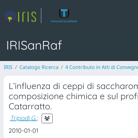
IRISanRaf
IRIS
Catalogo Ricerca
4 Contributo in Atti di Conveg
L’influenza di ceppi di saccharomy
composizione chimica e sul profilo
Catarratto.
Tripodi G.
;
2010-01-01