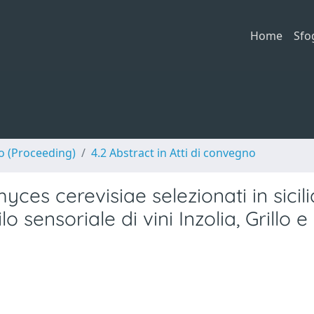
Home
Sfo
no (Proceeding)
4.2 Abstract in Atti di convegno
ces cerevisiae selezionati in sicili
 sensoriale di vini Inzolia, Grillo e