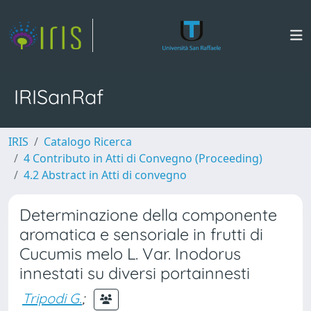
IRISanRaf
IRIS
Catalogo Ricerca
4 Contributo in Atti di Convegno (Proceeding)
4.2 Abstract in Atti di convegno
Determinazione della componente
aromatica e sensoriale in frutti di
Cucumis melo L. Var. Inodorus
innestati su diversi portainnesti
Tripodi G.
;