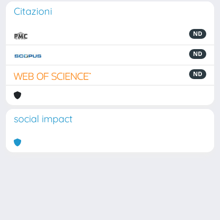
Citazioni
ND
ND
ND
social impact