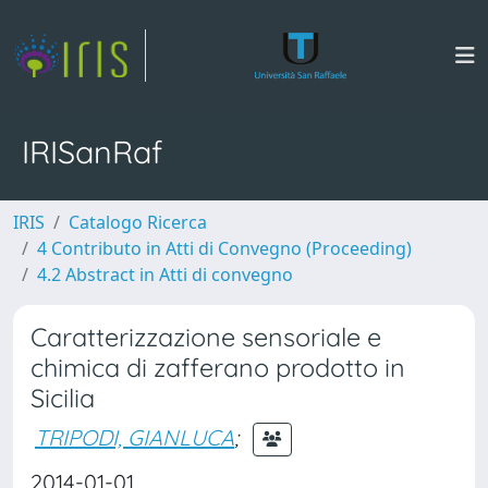
IRISanRaf
IRIS
Catalogo Ricerca
4 Contributo in Atti di Convegno (Proceeding)
4.2 Abstract in Atti di convegno
Caratterizzazione sensoriale e
chimica di zafferano prodotto in
Sicilia
TRIPODI, GIANLUCA
;
2014-01-01