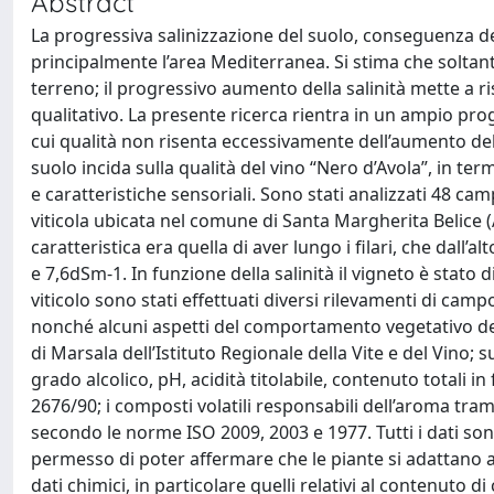
Abstract
La progressiva salinizzazione del suolo, conseguenza de
principalmente l’area Mediterranea. Si stima che soltanto 
terreno; il progressivo aumento della salinità mette a
qualitativo. La presente ricerca rientra in un ampio proge
cui qualità non risenta eccessivamente dell’aumento dell
suolo incida sulla qualità del vino “Nero d’Avola”, in te
e caratteristiche sensoriali. Sono stati analizzati 48 ca
viticola ubicata nel comune di Santa Margherita Belice (
caratteristica era quella di aver lungo i filari, che dall
e 7,6dSm-1. In funzione della salinità il vigneto è stato d
viticolo sono stati effettuati diversi rilevamenti di camp
nonché alcuni aspetti del comportamento vegetativo dell
di Marsala dell’Istituto Regionale della Vite e del Vino; s
grado alcolico, pH, acidità titolabile, contenuto totali i
2676/90; i composti volatili responsabili dell’aroma tram
secondo le norme ISO 2009, 2003 e 1977. Tutti i dati sono s
permesso di poter affermare che le piante si adattano al
dati chimici, in particolare quelli relativi al contenuto di