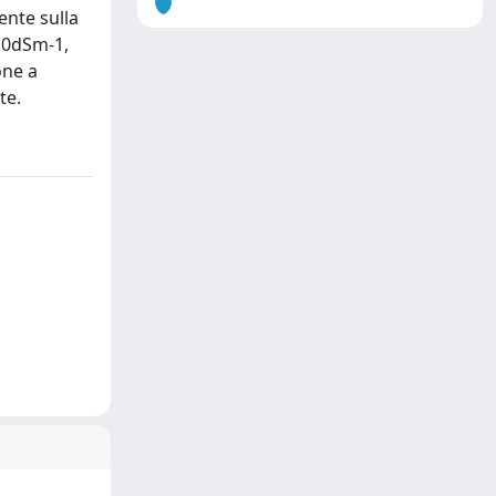
ente sulla
1,0dSm-1,
one a
te.