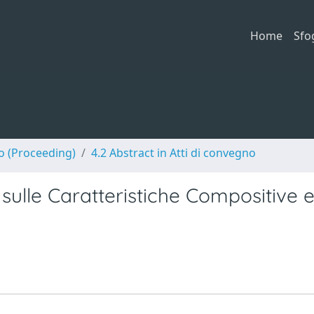
Home
Sfo
no (Proceeding)
4.2 Abstract in Atti di convegno
o sulle Caratteristiche Compositive 