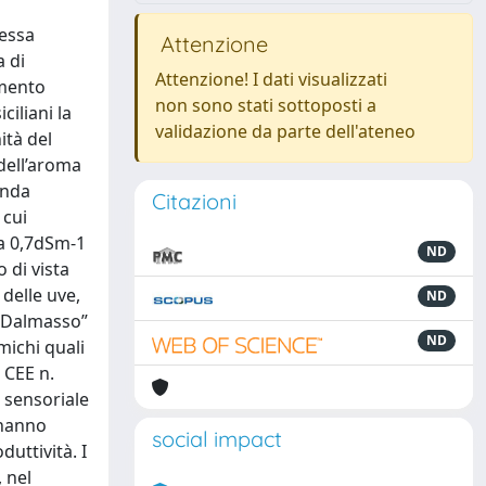
ressa
Attenzione
a di
Attenzione! I dati visualizzati
imento
non sono stati sottoposti a
ciliani la
validazione da parte dell'ateneo
ità del
 dell’aroma
enda
Citazioni
 cui
tra 0,7dSm-1
ND
 di vista
 delle uve,
ND
. Dalmasso”
ND
michi quali
 CEE n.
i sensoriale
i hanno
social impact
uttività. I
, nel