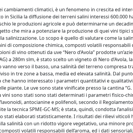
i cambiamenti climatici, è un fenomeno in crescita ed inte
in Sicilia la diffusione dei terreni salini interessi 600.000 h
 rischio le produzioni agricole e può determinarne un decad
tto che mira a potenziare la produzione di quei vini tipici si
a salinizzazione. Lo scopo è quello di valutare come la salin
rmini di composizione chimica, composti volatili responsabili
mpioni di vino ottenuti da uve “Nero d’Avola” prodotte un’azi
AG) a 280m slm, è stato scelto un vigneto di Nero d’Avola, la
’alto vanno verso il basso, una salinità del terreno compresa 
iviso in tre zone a bassa, media ed elevata salinità. Dal punto
o che hanno interessato i parametri quantitativi e qualitativi
e piante. Le uve sono state vinificate presso la cantina “G
u vini sono stati sono stati determinati i parametri fisico-chi
n flavonoidi, antocianine e polifenoli, secondo il Regolamento
ite la tecnica SPME-GC-MS; è stata, quindi, condotta l’analis
tati elaborati statisticamente. I risultati dei rilievi viticol
la salinità con un ridotto vigore vegetativo, una minore prod
 composti volatili responsabili dell’aroma, ed i dati sensoriali