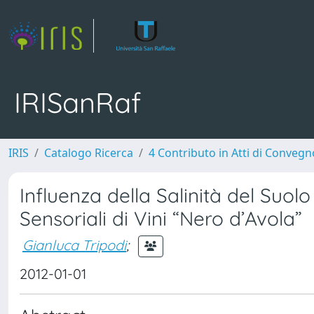
IRISanRaf
IRIS
Catalogo Ricerca
4 Contributo in Atti di Conveg
Influenza della Salinità del Suol
Sensoriali di Vini “Nero d’Avola”
Gianluca Tripodi
;
2012-01-01