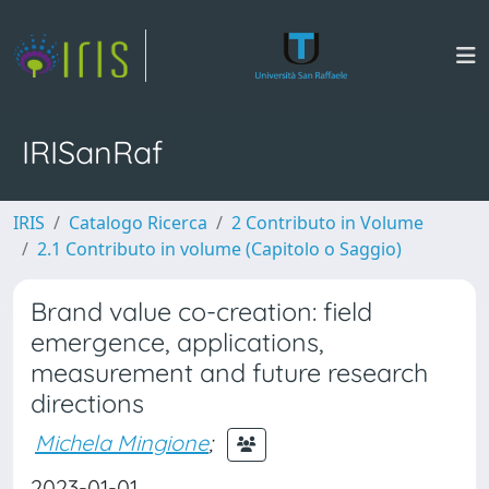
IRISanRaf
IRIS
Catalogo Ricerca
2 Contributo in Volume
2.1 Contributo in volume (Capitolo o Saggio)
Brand value co-creation: field
emergence, applications,
measurement and future research
directions
Michela Mingione
;
2023-01-01