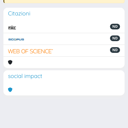
Citazioni
ND
ND
ND
social impact