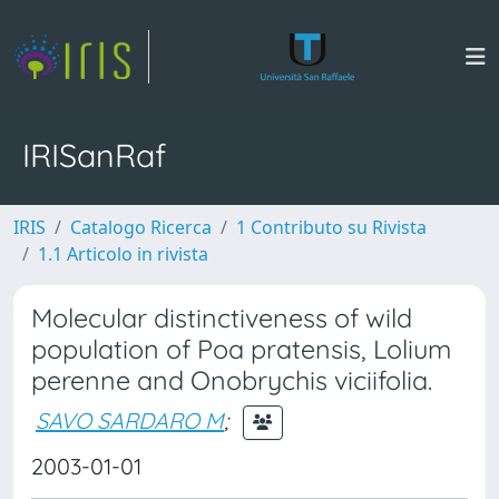
IRISanRaf
IRIS
Catalogo Ricerca
1 Contributo su Rivista
1.1 Articolo in rivista
Molecular distinctiveness of wild
population of Poa pratensis, Lolium
perenne and Onobrychis viciifolia.
SAVO SARDARO M
;
2003-01-01