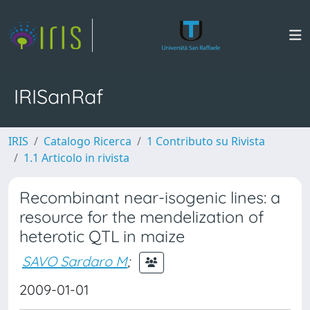
IRISanRaf
IRIS
Catalogo Ricerca
1 Contributo su Rivista
1.1 Articolo in rivista
Recombinant near-isogenic lines: a
resource for the mendelization of
heterotic QTL in maize
SAVO Sardaro M
;
2009-01-01