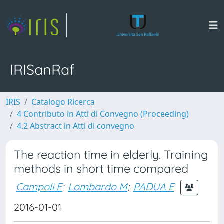
IRISanRaf
IRIS
Catalogo Ricerca
4 Contributo in Atti di Convegno (Proceeding)
4.2 Abstract in Atti di convegno
The reaction time in elderly. Training
methods in short time compared
Campoli F
;
Lombardo M
;
PADUA E
2016-01-01