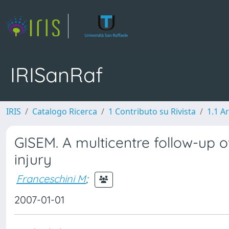
IRISanRaf
IRIS
Catalogo Ricerca
1 Contributo su Rivista
1.1 Ar
GISEM. A multicentre follow-up of
injury
Franceschini M
;
2007-01-01