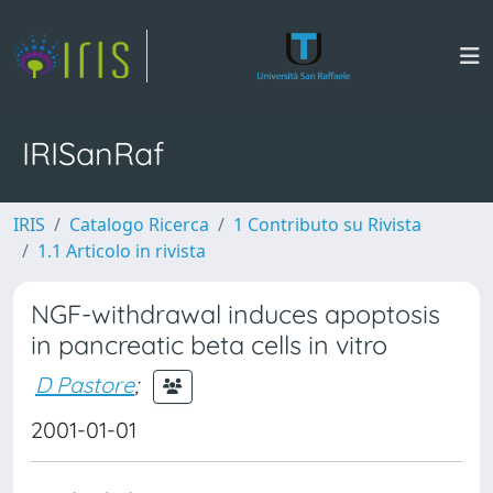
IRISanRaf
IRIS
Catalogo Ricerca
1 Contributo su Rivista
1.1 Articolo in rivista
NGF-withdrawal induces apoptosis
in pancreatic beta cells in vitro
D Pastore
;
2001-01-01