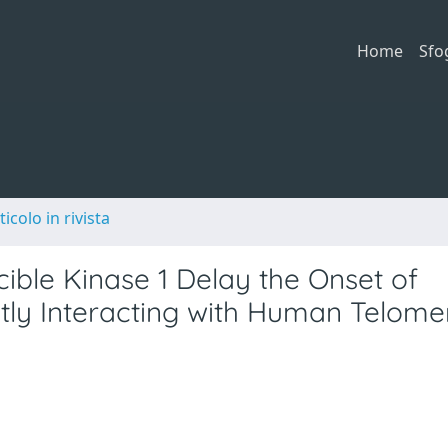
Home
Sfo
ticolo in rivista
ible Kinase 1 Delay the Onset of
ctly Interacting with Human Telome