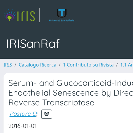
IRISanRaf
IRIS
Catalogo Ricerca
1 Contributo su Rivista
1.1 Ar
Serum- and Glucocorticoid-Induc
Endothelial Senescence by Dire
Reverse Transcriptase
Pastore D
;
2016-01-01