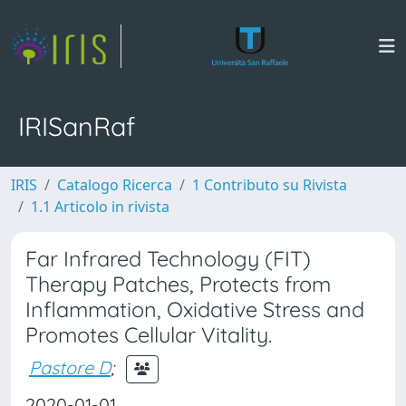
IRISanRaf
IRIS
Catalogo Ricerca
1 Contributo su Rivista
1.1 Articolo in rivista
Far Infrared Technology (FIT)
Therapy Patches, Protects from
Inflammation, Oxidative Stress and
Promotes Cellular Vitality.
Pastore D
;
2020-01-01