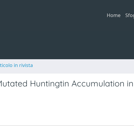
Home
Sfo
ticolo in rivista
utated Huntingtin Accumulation in