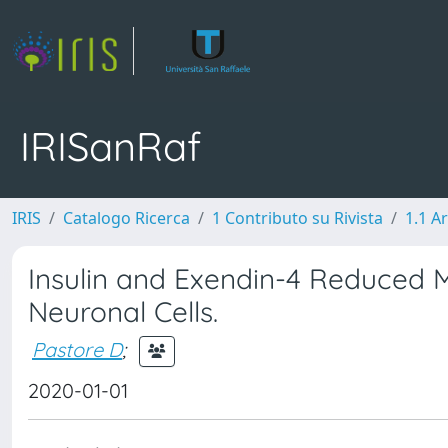
IRISanRaf
IRIS
Catalogo Ricerca
1 Contributo su Rivista
1.1 Ar
Insulin and Exendin-4 Reduced M
Neuronal Cells.
Pastore D
;
2020-01-01