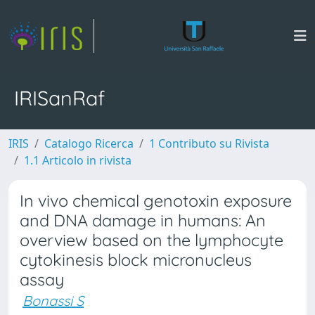
IRISanRaf
IRIS
Catalogo Ricerca
1 Contributo su Rivista
1.1 Articolo in rivista
In vivo chemical genotoxin exposure
and DNA damage in humans: An
overview based on the lymphocyte
cytokinesis block micronucleus
assay
Bonassi S