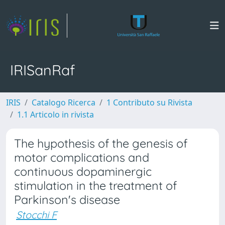
IRISanRaf
IRIS
Catalogo Ricerca
1 Contributo su Rivista
1.1 Articolo in rivista
The hypothesis of the genesis of
motor complications and
continuous dopaminergic
stimulation in the treatment of
Parkinson's disease
Stocchi F