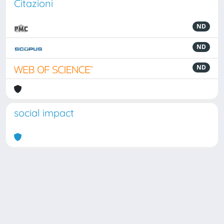
Citazioni
ND
ND
ND
social impact
Powered by
IRIS
-
about IRIS
-