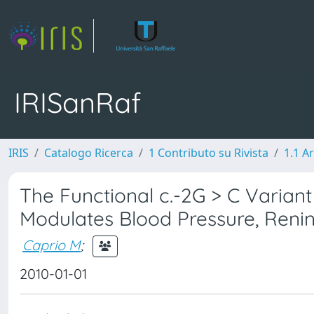
IRISanRaf
IRIS
Catalogo Ricerca
1 Contributo su Rivista
1.1 Ar
The Functional c.-2G > C Variant
Modulates Blood Pressure, Renin
Caprio M
;
2010-01-01