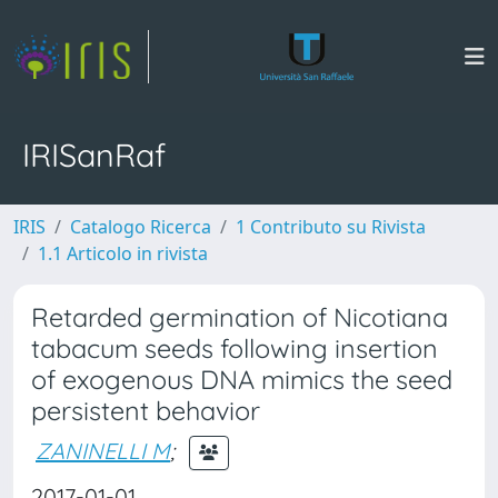
IRISanRaf
IRIS
Catalogo Ricerca
1 Contributo su Rivista
1.1 Articolo in rivista
Retarded germination of Nicotiana
tabacum seeds following insertion
of exogenous DNA mimics the seed
persistent behavior
ZANINELLI M
;
2017-01-01