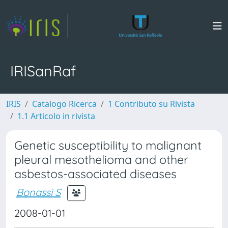
IRISanRaf
IRIS
Catalogo Ricerca
1 Contributo su Rivista
1.1 Articolo in rivista
Genetic susceptibility to malignant
pleural mesothelioma and other
asbestos-associated diseases
Bonassi S
2008-01-01