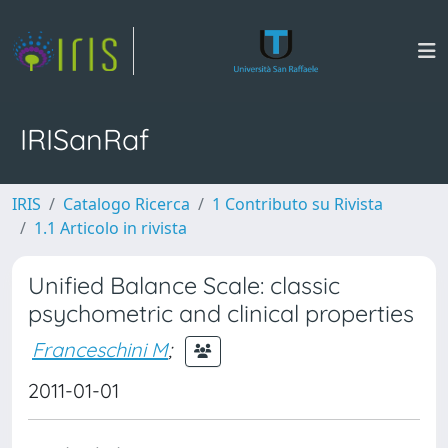
IRISanRaf
IRIS
Catalogo Ricerca
1 Contributo su Rivista
1.1 Articolo in rivista
Unified Balance Scale: classic
psychometric and clinical properties
Franceschini M
;
2011-01-01