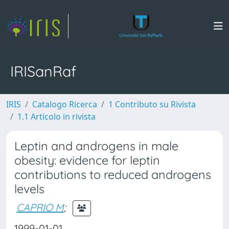
IRISanRaf
IRIS
Catalogo Ricerca
1 Contributo su Rivista
1.1 Articolo in rivista
Leptin and androgens in male
obesity: evidence for leptin
contributions to reduced androgens
levels
CAPRIO M
;
1999-01-01