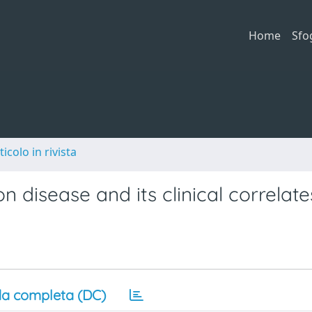
Home
Sfo
ticolo in rivista
n disease and its clinical correlate
a completa (DC)