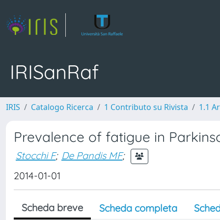
IRISanRaf
IRIS
Catalogo Ricerca
1 Contributo su Rivista
1.1 Ar
Prevalence of fatigue in Parkinso
Stocchi F
;
De Pandis MF
;
2014-01-01
Scheda breve
Scheda completa
Sched