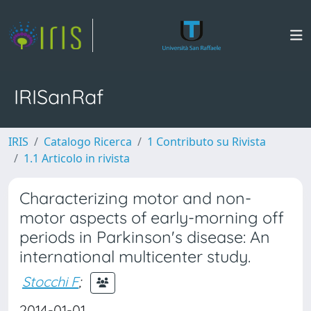
IRISanRaf
IRIS
Catalogo Ricerca
1 Contributo su Rivista
1.1 Articolo in rivista
Characterizing motor and non-
motor aspects of early-morning off
periods in Parkinson's disease: An
international multicenter study.
Stocchi F
;
2014-01-01