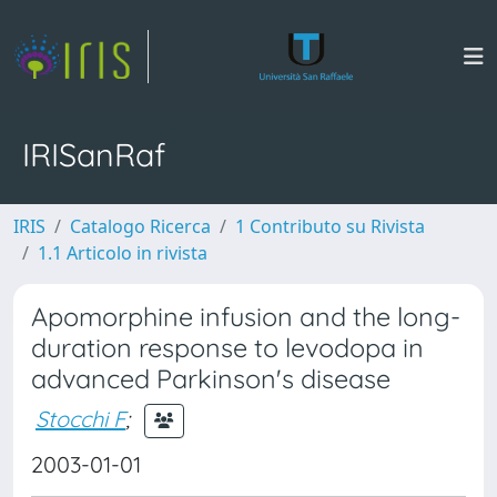
IRISanRaf
IRIS
Catalogo Ricerca
1 Contributo su Rivista
1.1 Articolo in rivista
Apomorphine infusion and the long-
duration response to levodopa in
advanced Parkinson's disease
Stocchi F
;
2003-01-01