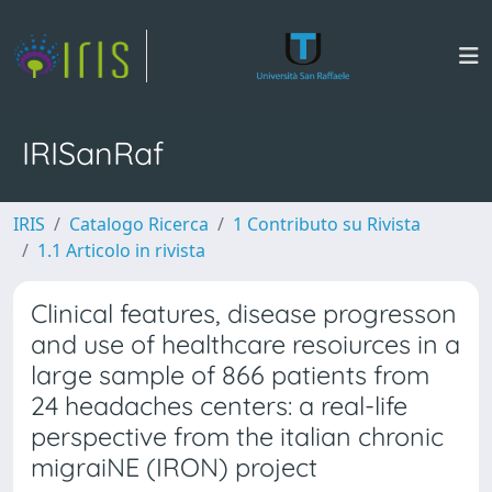
IRISanRaf
IRIS
Catalogo Ricerca
1 Contributo su Rivista
1.1 Articolo in rivista
Clinical features, disease progresson
and use of healthcare resoiurces in a
large sample of 866 patients from
24 headaches centers: a real-life
perspective from the italian chronic
migraiNE (IRON) project