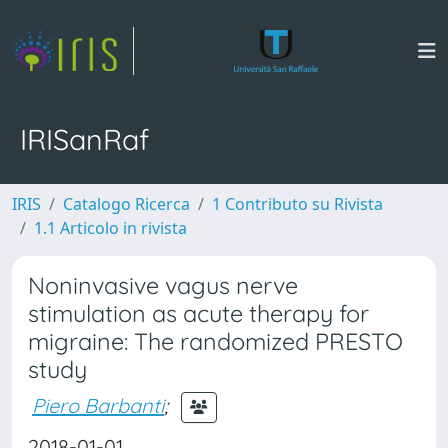
IRISanRaf
IRIS
Catalogo Ricerca
1 Contributo su Rivista
1.1 Articolo in rivista
Noninvasive vagus nerve
stimulation as acute therapy for
migraine: The randomized PRESTO
study
Piero Barbanti
;
2018-01-01