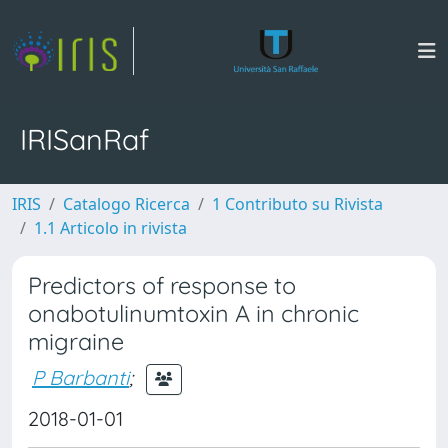
IRISanRaf
IRIS
Catalogo Ricerca
1 Contributo su Rivista
1.1 Articolo in rivista
Predictors of response to
onabotulinumtoxin A in chronic
migraine
P Barbanti
;
2018-01-01