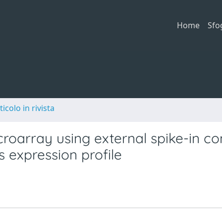
Home
Sfo
ticolo in rivista
roarray using external spike-in con
s expression profile