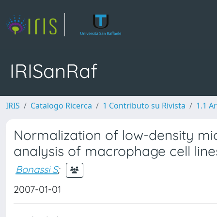
IRISanRaf
IRIS
Catalogo Ricerca
1 Contributo su Rivista
1.1 Ar
Normalization of low-density mic
analysis of macrophage cell line
Bonassi S
;
2007-01-01