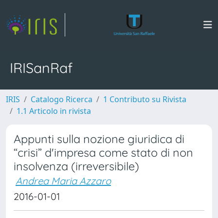
IRISanRaf
IRIS
Catalogo Ricerca
1 Contributo su Rivista
1.1 Articolo in rivista
Appunti sulla nozione giuridica di
“crisi” d'impresa come stato di non
insolvenza (irreversibile)
Andrea Maria Azzaro
2016-01-01