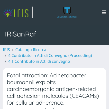
IRISanRaf
IRIS
Catalogo Ricerca
4 Contributo in Atti di Convegno (Proceeding)
4.1 Contributo in Atti di convegno
Fatal attraction: Acinetobacter
baumannii exploits
carcinoembryonic antigen‐related
cell adhesion molecules (CEACAMs)
for cellular adherence.