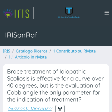
IRISanRaf
IRIS
Catalogo Ricerca
1 Contributo su Rivista
1.1 Articolo in rivista
Brace treatment of Idiopathic
Scoliosis is effective for a curve over
40 degrees, but is the evaluation of
Cobb angle the only parameter for
the indication of treatment?
Guzzanti, Vincenzo
;