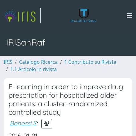
IRISanRaf
IRIS
Catalogo Ricerca
1 Contributo su Rivista
1.1 Articolo in rivista
E-learning in order to improve drug
prescription for hospitalized older
patients: a cluster-randomized
controlled study
Bonassi S
;
2016-01-01