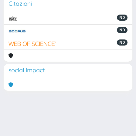
Citazioni
ND
ND
ND
social impact
Powered by
IRIS
-
about IRIS
-