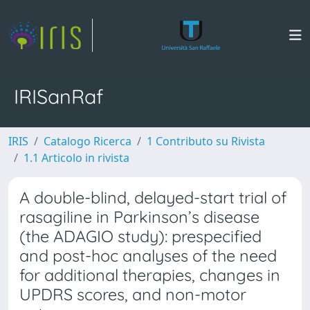
IRISanRaf
IRIS
Catalogo Ricerca
1 Contributo su Rivista
1.1 Articolo in rivista
A double-blind, delayed-start trial of
rasagiline in Parkinson’s disease
(the ADAGIO study): prespecified
and post-hoc analyses of the need
for additional therapies, changes in
UPDRS scores, and non-motor