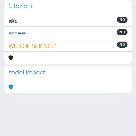
Citazioni
ND
ND
ND
social impact