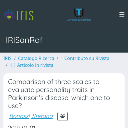
IRISanRaf
IRIS
Catalogo Ricerca
1 Contributo su Rivista
1.1 Articolo in rivista
Comparison of three scales to
evaluate personality traits in
Parkinson's disease: which one to
use?
Bonassi, Stefano
;
2019-01-01