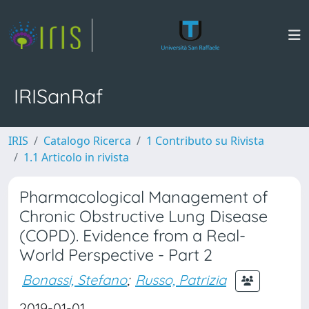
IRISanRaf
IRIS
Catalogo Ricerca
1 Contributo su Rivista
1.1 Articolo in rivista
Pharmacological Management of
Chronic Obstructive Lung Disease
(COPD). Evidence from a Real-
World Perspective - Part 2
Bonassi, Stefano
;
Russo, Patrizia
2019-01-01