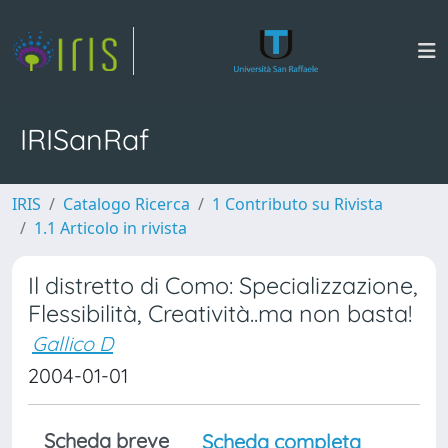
IRISanRaf
IRIS
Catalogo Ricerca
1 Contributo su Rivista
1.1 Articolo in rivista
Il distretto di Como: Specializzazione,
Flessibilità, Creatività..ma non basta!
Gallico D
2004-01-01
Scheda breve
Scheda completa