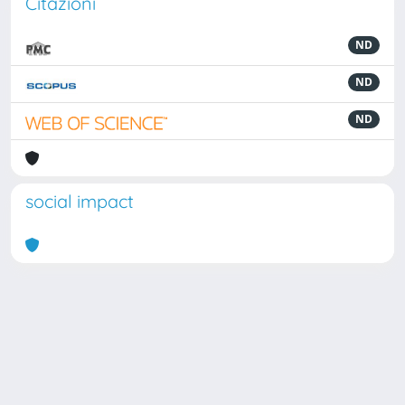
Citazioni
ND
ND
ND
social impact
Powered by
IRIS
-
about IRIS
-