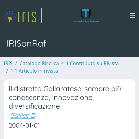
IRISanRaf
IRIS
Catalogo Ricerca
1 Contributo su Rivista
1.1 Articolo in rivista
Il distretto Gallaratese: sempre più
conoscenza, innovazione,
diversificazione
Gallico D
2004-01-01