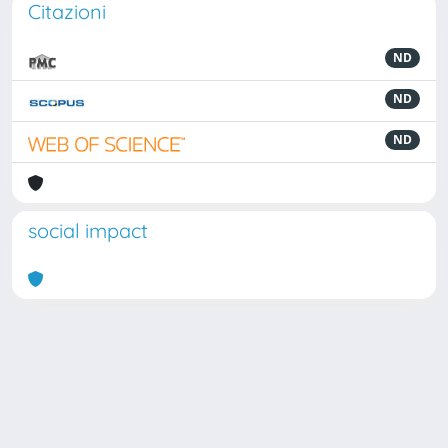
Citazioni
ND
ND
ND
social impact
Powered by
IRIS
-
about IRIS
-