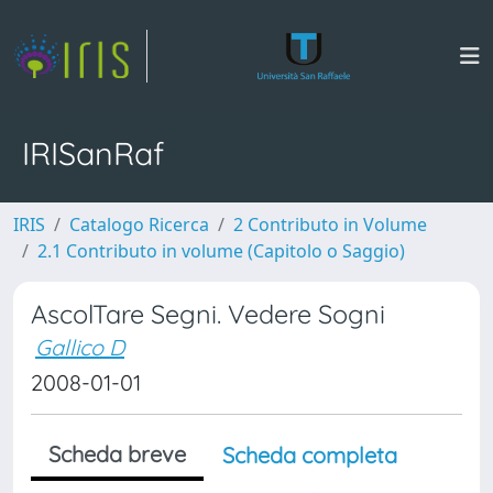
IRISanRaf
IRIS
Catalogo Ricerca
2 Contributo in Volume
2.1 Contributo in volume (Capitolo o Saggio)
AscolTare Segni. Vedere Sogni
Gallico D
2008-01-01
Scheda breve
Scheda completa