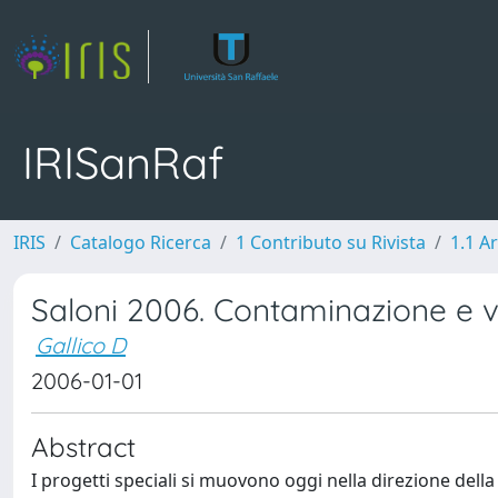
IRISanRaf
IRIS
Catalogo Ricerca
1 Contributo su Rivista
1.1 Ar
Saloni 2006. Contaminazione e ve
Gallico D
2006-01-01
Abstract
I progetti speciali si muovono oggi nella direzione dell