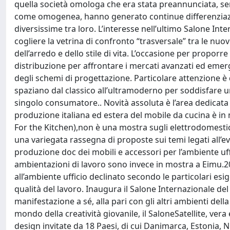
quella società omologa che era stata preannunciata, se
come omogenea, hanno generato continue differenziazio
diversissime tra loro. L’interesse nell’ultimo Salone I
cogliere la vetrina di confronto “trasversale” tra le nu
dell’arredo e dello stile di vita. L’occasione per propo
distribuzione per affrontare i mercati avanzati ed eme
degli schemi di progettazione. Particolare attenzione è de
spaziano dal classico all’ultramoderno per soddisfare un
singolo consumatore.. Novità assoluta è l’area dedicata 
produzione italiana ed estera del mobile da cucina è in
For the Kitchen),non è una mostra sugli elettrodomestici
una variegata rassegna di proposte sui temi legati all’e
produzione doc dei mobili e accessori per l’ambiente uf
ambientazioni di lavoro sono invece in mostra a Eimu.200
all’ambiente ufficio declinato secondo le particolari es
qualità del lavoro. Inaugura il Salone Internazionale d
manifestazione a sé, alla pari con gli altri ambienti del
mondo della creatività giovanile, il SaloneSatellite, vera 
design invitate da 18 Paesi, di cui Danimarca, Estonia,