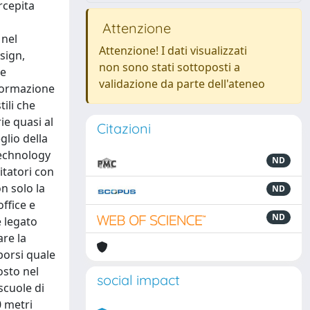
rcepita
Attenzione
 nel
Attenzione! I dati visualizzati
sign,
non sono stati sottoposti a
 e
validazione da parte dell'ateneo
eformazione
tili che
ie quasi al
Citazioni
glio della
Technology
ND
itatori con
n solo la
ND
ffice e
ND
è legato
are la
porsi quale
osto nel
social impact
scuole di
0 metri