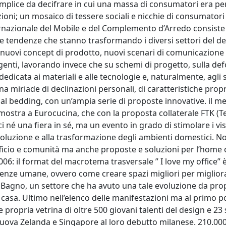
mplice da decifrare in cui una massa di consumatori era pe
ni; un mosaico di tessere sociali e nicchie di consumatori
nternazionale del Mobile e del Complemento d’Arredo consiste
ove tendenze che stanno trasformando i diversi settori del de
rre nuovi concept di prodotto, nuovi scenari di comunicazione
rgenti, lavorando invece che su schemi di progetto, sulla d
dicata ai materiali e alle tecnologie e, naturalmente, agli s
a miriade di declinazioni personali, di caratteristiche propr
al bedding, con un’ampia serie di proposte innovative. il me
 mostra a Eurocucina, che con la proposta collaterale FTK (
 né una fiera in sé, ma un evento in grado di stimolare i vis
voluzione e alla trasformazione degli ambienti domestici. No
ficio e comunità ma anche proposte e soluzioni per l’home o
6: il format del macrotema trasversale ” I love my office” 
igenze umane, ovvero come creare spazi migliori per miglior
el Bagno, un settore che ha avuto una tale evoluzione da pro
la casa. Ultimo nell’elenco delle manifestazioni ma al primo p
e propria vetrina di oltre 500 giovani talenti del design e 23 
 Nuova Zelanda e Singapore al loro debutto milanese. 210.00