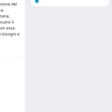
asione dei
ta.
itane,
cano il
con essa
i bisogni e