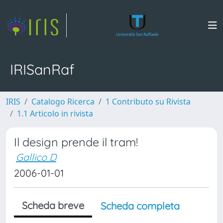
IRISanRaf
IRIS
Catalogo Ricerca
1 Contributo su Rivista
1.1 Articolo in rivista
Il design prende il tram!
Gallico D
2006-01-01
Scheda breve
Scheda completa